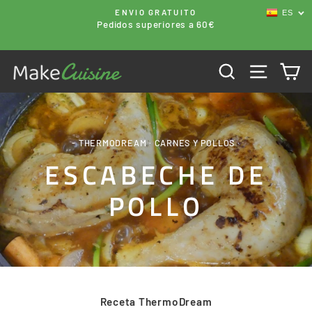
Ir
ENVIO GRATUITO
ES
directamente
Pedidos superiores a 60€
al
contenido
BUSCAR
NAVEG
C
- THERMODREAM
·
CARNES Y POLLOS
·
ESCABECHE DE
POLLO
Receta ThermoDream